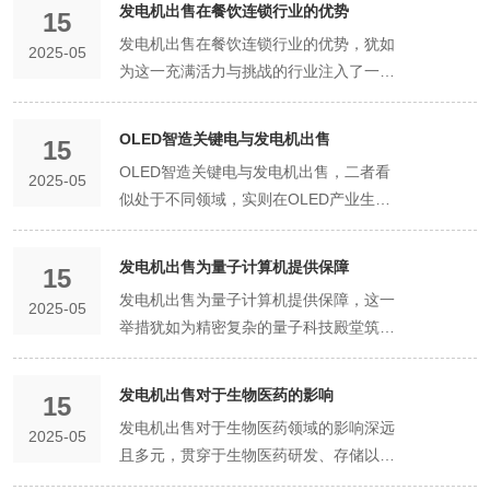
发电机出售在餐饮连锁行业的优势
15
园的教学环节，稳定的电力供应是保障教
发电机出售在餐饮连锁行业的优势，犹如
2025-05
学活动顺利开展的基础。如今，智慧校园
为这一充满活力与挑战的行业注入了一剂
广泛运用多媒体教室、在线教学平台以及
强效的稳定剂，在多个关键层面发挥着不
各类智能教学设备，如电子白板、互动教
可替代的作用。 从保障日常运营的稳定性
学终端等。这些设备高度依赖电力，一旦
OLED智造关键电与发电机出售
15
来看，餐饮连锁门店通常拥有大量依赖电
出现电力中断，教学进程将被迫中断，教
OLED智造关键电与发电机出售，二者看
2025-05
力的设备，如冷藏柜、冷冻柜用于储存各
师精心准备的教学内容无法完整呈现，学
似处于不同领域，实则在OLED产业生态
类新鲜食材，一旦电力中断，食材极易变
生的学习体验也会大打折扣。发电机出售
中有着千丝万缕且至关重要的联系。 在
质，不仅会造成直接的经济损失，还可能
为智慧校园提供了可靠的备用电源。当突
OLED智造过程中，电力堪称是驱动整个
影响后续的菜品供应，导致顾客满意度下
发电机出售为量子计算机提供保障
发停电发生时，发电机能够迅速启动，确
15
作业线的“血液”。从原材料的蒸镀环节开
降。而烤箱、炸锅等烹饪设备在电力缺失
保教学设备持续运行，教师可继续按照教
发电机出售为量子计算机提供保障，这一
2025-05
始，就需要稳定且精准的电力供应。蒸镀
时也无法正常运转，这将直接打乱出餐节
学计划进行授课，学生也能正常参与课堂
举措犹如为精密复杂的量子科技殿堂筑牢
设备如同一位技艺精湛的工匠，将有机材
奏，让顾客等待时间过长，进而影响门店
互动，不会因电力问题而耽误学习进度，
了稳固的基石，在量子计算机迈向广泛应
料精准地沉积在基板上，而这一过程对电
的翻台率和整体营收。发电机出售为餐饮
从而保障了教学质量不受影响。 对于智慧
用与突破的征程中发挥着不可替代的关键
力的电压、电流稳定性要求极高。哪怕是
发电机出售对于生物医药的影响
连锁企业提供了可靠的备用电源解决方
15
校园的科研工作而言，发电机的作用同样
作用。 量子计算机作为前沿科技的巅峰代
最微小的电力波动，都可能导致有机材料
案。当遭遇突发停电时，发电机能够迅速
发电机出售对于生物医药领域的影响深远
不可小觑。校园内的科研实验室通常配备
2025-05
表，其运行环境堪称严苛至极。量子比特
的沉积厚度不均匀，进而影响OLED屏幕
启动，持续为这些关键设备供电，确保食
且多元，贯穿于生物医药研发、存储以及
有大量精密的科研仪器和设备，如高性能
对温度、电磁干扰以及电力稳定性有着近
的显示效果，出现诸如色彩偏差、亮度不
材新鲜度得以维持，烹饪流程不受阻碍，
应急保障等多个关键环节，为该行业的稳