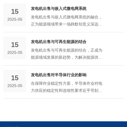
计算机、超低温冰箱、离心机等。这些设
乎苛刻的要求。哪怕极其微小的电力波
均等问题。在后续的封装、测试等环节，
让门店的日常运营如同电力正常时一般平
定发展注入了强劲动力。 在生物医药研发
备不仅对电力稳定性要求极高，而且在运
动，都可能引发量子态的坍缩，导致计算
发电机出售与嵌入式微电网系统
同样离不开可靠电力的支持。封装环节需
15
稳有序。 在提升品牌形象与顾客信任度方
阶段，高精度的实验设备和复杂的分析仪
行过程中不能轻易中断，否则可能导致实
过程出错，之前大量耗费时间与资源进行
要电力来维持设备的正常运转，确保
发电机出售与嵌入式微电网系统的融合，
面，稳定的电力供应也是重要一环。顾客
2025-05
器对电力质量有着严苛要求。例如，基因
验数据丢失、实验样本损坏，甚至影响整
的复杂运算瞬间化为乌有。而发电机出售
OLED屏幕能够与外界环境有效隔离，防
正为能源领域带来一场静默却意义深远的
选择餐饮连锁品牌，除了看重菜品口味，
测序仪需要在稳定的电压和频率环境下运
个科研项目的进展。发电机出售为科研实
所带来的稳定电力供应，恰似为量子计算
止水分和氧气的侵入；测试环节则依靠电
变革，为多元化能源利用与电力供应稳定
还对用餐体验有着较高要求。想象一下，
行，以确保测序结果的准确性；细胞培养
验室提供了坚实的电力保障。在停电时，
机编织了一张细密的安全网。 在量子计算
力驱动各种精密的检测仪器，对屏幕的各
开辟了新路径。 嵌入式微电网系统作为分
在就餐高峰期，一家餐厅突然停电，灯光
箱内的温度、湿度以及二氧化碳浓度等参
发电机出售与可再生能源的结合
发电机能够及时为这些设备供电，维持其
机的研发阶段，科研团队需要长时间不间
15
项性能指标进行严格把关。 然而，现实中
布式能源管理的前沿技术，能够整合多种
熄灭、设备停转，顾客陷入黑暗与混乱之
数的精确控制，同样离不开稳定电力的支
正常运行，确保科研工作的连续性和稳定
断地对量子算法进行测试与优化。每一次
发电机出售与可再生能源的结合，正成为
的电力供应并非总是尽如人意。电网故
2025-05
能源资源，如太阳能、风能、储能装置
中，这样的场景无疑会给顾客留下极其糟
持。一旦出现电力波动或中断，不仅会导
性。科研人员可以安心地进行实验操作、
实验都凝聚着无数科研人员的心血，每一
能源领域发展的新趋势，为解决能源供应
障、自然灾害等因素都可能导致停电，这
等，实现局部区域的能源自给自足与优化
糕的印象，甚至可能导致顾客流失。而配
致实验数据丢失、实验进程中断，还可能
数据分析和研究工作，不用担心因电力问
个数据都可能成为推动量子计算进步的关
的稳定性与可持续性问题提供了创新思
对于高度依赖电力的OLED智造企业来
配置。而发电机出售与这一系统的结合，
备了发电机的餐饮连锁门店，能够在停电
使正在培养的细胞死亡，造成前期大量投
题而前功尽弃，有助于推动科研项目的顺
键线索。然而，研发实验室的电力供应并
路。 在可再生能源如太阳能、风能、水能
说，无疑是巨大的灾难。一旦作业中断，
则进一步增强了其可靠性与灵活性。当微
发电机出售对半导体行业的影响
瞬间迅速恢复电力，保持店内照明、空调
入的人力、物力和财力付诸东流。发电机
15
利进行和科研成果的产出。 智慧校园的校
非总能万无一失。电网的突发故障、周边
等的开发利用过程中，存在一个显著的问
不仅会导致正在作业的产品报废，造成直
电网系统中的可再生能源因环境因素（如
等设施的正常运行，让顾客在舒适的环境
出售为生物医药研发机构提供了可靠的备
在保障作业稳定性方面，半导体作业对电
园管理和安全保障也离不开稳定的电力支
大型设备的启停引起的电压波动，都可能
2025-05
题——间歇性和不稳定性。太阳能发电依
接的经济损失，还会打乱整个作业计划，
阴天、无风等）导致发电不足时，所出售
中继续享受美食，丝毫不会受到停电的影
用电源解决方案。当电网出现故障时，发
力供应的稳定性和连续性要求近乎苛刻。
持。校园内的监控系统、门禁系统、消防
让这些来之不易的科研成果毁于一旦。此
赖日照时间和强度，风能发电受风速和风
延误交货期，影响企业的市场声誉和客户
的发电机可迅速响应，填补电力缺口，保
响。这种在突发状况下的从容应对，会让
电机能够迅速启动，为实验设备提供持续
作业线上从晶圆制备、光刻、蚀刻到封装
报警系统等安全设施需要持续供电，以保
时，出售的高品质发电机便成为实验室
向的影响，水能发电也会受到季节性水流
关系。因此，对于OLED智造企业而言，
障微电网内重要负载的持续运行。例如，
顾客感受到品牌的实力与担当，从而提升
稳定的电力，保障研发工作的连续性，大
测试等各个环节，都依赖高度精密且敏感
障校园的安全秩序。一旦电力中断，这些
的“定海神针”。它能在电力中断的瞬间自
变化的制约。这就导致可再生能源的输出
拥有一套可靠的备用电源系统至关重要。
在偏远山区或海岛的嵌入式微电网中，发
对品牌的信任度和好感度，为品牌积累良
大降低了因电力问题导致的研发风险和成
的设备。一旦电力出现波动、中断或电压
安全设施将无法正常工作，校园的安全隐
动启动，以平稳、纯净的电力持续为量子
功率难以持续稳定地满足用电需求。而发
这正是发电机出售在OLED产业中发挥关
电机作为备用电源，能在极端天气条件下
好的口碑。 从成本控制的角度出发，发电
本。 生物医药作业过程对电力的依赖程度
不稳，就可能导致设备故障、产品报废，
患将大大增加。此外，校园的信息化管理
计算机供电，确保实验的连贯性，让科研
电机出售与可再生能源的结合，恰好能够
键作用的时刻。发电机作为一种独立的电
确保居民的基本生活用电和关键设施的运
机出售同样为餐饮连锁企业带来了显著优
更高。制药企业通常拥有大规模的作业线
甚至造成整个作业线的瘫痪。而发电机出